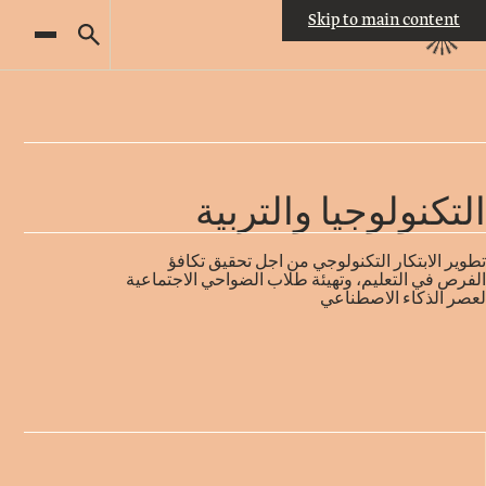
Skip to main content
من
نحن
من
التكنولوجيا والتربية
نحن
مجالات
تطوير الابتكار التكنولوجي من أجل تحقيق تكافؤ
التأثير
قيادة
الفرص في التعليم، وتهيئة طلاب الضواحي الاجتماعية
لعصر الذكاء الاصطناعي
التميُّز
قصتنا
الأكاديمي
الجوائز
طاقمنا
والمِنَح
المجتمع
العربي
اتصلوا
جائزة
بنا
روتشيلد