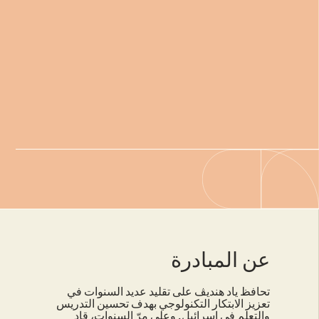
الطفولة
الأخبار
المبكّرة
والمستجدات
جائزة
روتشيلد
التربية
المكتبة:
للتربية
والتعليم
كتاب
والتعليم
عربي
مفتوح
البيئة
עברית
مِنَح
افتتاح
روتشيلد
English
حدائق
رمات
هنديڤ
عن المبادرة
تحافظ ياد هنديڤ على تقليد عديد السنوات في
تعزيز الابتكار التكنولوجي بهدف تحسين التدريس
والتعلم في إسرائيل. وعلى مرّ السنوات، قاد