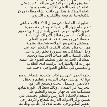
الصندوق مبادرات رائدة في مجالات عديدة مثل
التعلم عن بُعد، التعلم التكيّفي وتصميم بيئات
التعلم المبتكرة. هذا إلى جانب إنشاء مطاح (مركز
التكنولوجيا التربوية) والتلفزيون التربوي.
التطورات الحاصلة في مجال الذكاء الاصطناعي
تضع أمام جهاز التربية والتعليم فرصة مميزة
لتعزيز تكافؤ الفرص. تعمل ياد هنديڤ على تحقيق
هذه الإمكانات من منطلق الإدراك بأن الذكاء
الاصطناعي هو وسيلة فعالة لتعزيز التعلم
المستقل والتدريس الملاءَم شخصيًا، وتنمية
مهارات مثل التفكير النقدي، التفكير الإبداعي
وحل المشاكل. بعد سيرورة تعلم ركزت على
تحليل الميدان، الفرضيات الأساسية وتحديد
المشاكل الجذرية، تقرر تسليط الضوء على تنمية
مهارات AI والمهارات الرقمية لدى الطلاب
والمعلمين في مناطق الضواحي الاجتماعية.
يعتمد العمل على شراكات متعددة القطاعات مع
صناعة الهايتك، جهات التربية والتعليم والحقل
الأكاديمي، ويشمل البحث وتطبيق البرامج
التجريبية في الميدان. وذلك سعيًا إلى بلورة نماذج
مستدامة تساعد جهاز التربية والتعليم على
الاستعداد لأشكال التدريس والتعلم الجديدة، التي
تضمن توفُّر الأدوات اللازمة للنجاح والازدهار في
العصر التكنولوجي الجديد لدى كل طالب وطالبة