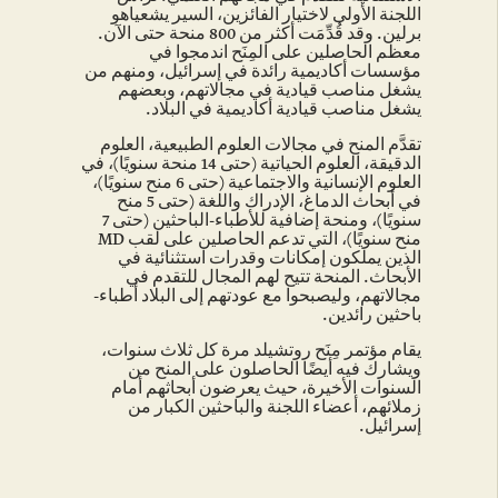
اللجنة الأولى لاختيار الفائزين، السير يشعياهو
برلين. وقد قُدِّمَت أكثر من 800 منحة حتى الآن.
معظم الحاصلين على المِنَح اندمجوا في
مؤسسات أكاديمية رائدة في إسرائيل، ومنهم من
يشغل مناصب قيادية في مجالاتهم، وبعضهم
يشغل مناصب قيادية أكاديمية في البلاد.
تقدَّم المنح في مجالات العلوم الطبيعية، العلوم
الدقيقة، العلوم الحياتية (حتى 14 منحة سنويًا)، في
العلوم الإنسانية والاجتماعية (حتى 6 منح سنويًا)،
في أبحاث الدماغ، الإدراك واللغة (حتى 5 منح
سنويًا)، ومنحة إضافية للأطباء-الباحثين (حتى 7
منح سنويًا)، التي تدعم الحاصلين على لقب MD
الذين يملكون إمكانات وقدرات استثنائية في
الأبحاث. المنحة تتيح لهم المجال للتقدم في
مجالاتهم، وليصبحوا مع عودتهم إلى البلاد أطباء-
باحثين رائدين.
يقام مؤتمر مِنَح روتشيلد مرة كل ثلاث سنوات،
ويشارك فيه أيضًا الحاصلون على المنح من
السنوات الأخيرة، حيث يعرضون أبحاثهم أمام
زملائهم، أعضاء اللجنة والباحثين الكبار من
إسرائيل.