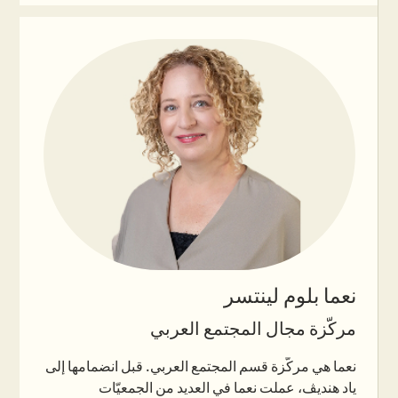
في قطار إسرائيل، وأسّست مجال العلاقات مع المجتمع
في المنظمة. قبل ذلك، أدارت برامج اجتماعية للأطفال
والشبيبة في خطر، بالإضافة إلى برامج إعادة تأهيل مهني
في بلدية الطيرة وفي جمعية “بايت حام”. اثار خريجة
برنامج مندل لتطوير القيادة الاجتماعية، حاصلة على
اللقب الأول في العمل الاجتماعي، وعلى اللقب الثاني
في إدارة المؤسسات غير الربحية من الجامعة العبرية،
وعلى لقب ثانٍ إضافي في إدارة الأعمال من جامعة بار
إيلان. انضمّت إلى ياد هنديڤ عام 2025.
نعما بلوم لينتسر
مركّزة مجال المجتمع العربي
نعما هي مركّزة قسم المجتمع العربي. قبل انضمامها إلى
ياد هنديڤ، عملت نعما في العديد من الجمعيّات