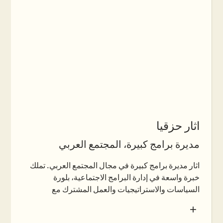
مناصب مرموقة في القطاع العام والمدني. بالتزامن مع
ذلك، درّسَت في جامعة بن غوريون وجامعة تل أبيب في
مجالات الأنثروبولوجيا، الجندر والمجتمع العربي. تركّز
أبحاثها على القضايا الجندرية، الهوية والحيز، النسوية في
العالم العربي، التاريخ الشفهي والذاكرة الجماعية
البدوية. حاصلة على الدكتوراه من جامعة بن غوريون في
النقب، وأتمّت أبحاث ما بعد الدكتوراه في جامعة
هارفارد، وهي خريجة برنامج NSI – Harvard
Negotiation Project. انضمّت إلى ياد هنديڤ عام 2019.
اثار حزقيا
مديرة برامج كبيرة، المجتمع العربي
اثار مديرة برامج كبيرة في مجال المجتمع العربي. تملك
خبرة واسعة في إدارة البرامج الاجتماعية، بلورة
السياسات والاستراتيجيات والعمل المشترك مع
السلطات المحلية والوزارات الحكومية. في منصبها
+
الأخير، أدارت منظومة التشغيل والصيانة لأنظمة السلامة