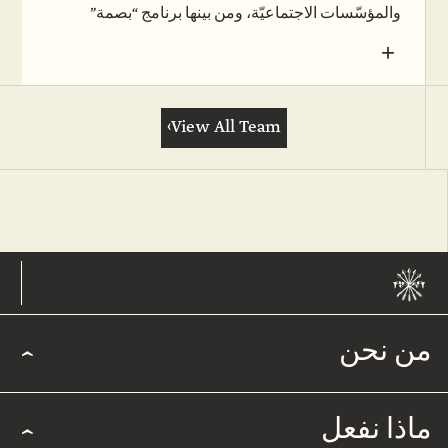
والمؤسّسات الاجتماعيّة، ومن بينها برنامج “بصمة”
(حوتام) – كمديرة اتصال تسويقي وإدارة معلومات، ومن
+
ثمّ كمركّزة برامج في قاعدة بيانات الإعاقات في جوينت
إسرائيل، والتي تشمل برنامج “مسيرة” لدعم ذوي
الإعاقات من المجتمع العربي في إسرائيل. في السنوات
›
View All Team
الأخيرة، أدارت نعما السنوات الدورات ما قبل الأكاديميّة
في “عزريئيلي – الكليّة الأكاديميّة للهندسة في القدس”.
هذه الدورات تعتبَر بمثابة فرصة اكتساب التعليم العالي
لكلّ ما لا يستوفي شروط القبول، وتفتح المجال لمختلف
الفئات ليكونوا الجيل الأوّل للتعليم العالي من خلال توفير
خدمات وتلبية الاحتياجات بشكل خاص وملاءَم. نعما
حاصلة على لقب في التصميم الداخلي، وهي خرّيجة
مساق أساليب توجيه المجموعات. انضمّت إلى ياد هنديڤ
عام 2022.
من نحن
ماذا نفعل