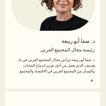
د. صفا أبو ربيعة
رئيسة مجال المجتمع العربي
د. صفا أبو ربيعة تترأس مجال المجتمع العربي في ياد
هنديڤ، الذي يعمل من أجل تعزيز اندماج الشابات
والشبان من المجتمع العربي في الاقتصاد والمجتمع
الإسرائيلي. في إطار منصبها، تقود سيرورة تطوير
+
التدخلات، بناء الحقل المهني وربط المبادرات الميدانية
بسيرورات صنع السياسات، مع إقامة شراكات متعددة
القطاعات. قبل انضمامها إلى ياد هنديڤ، كانت عضوًا في
هيئة تدريس ومديرة برامج في مركز مندل للقيادة في
النقب، حيث طوّرت وقادت هناك برامج قيادية لأصحاب