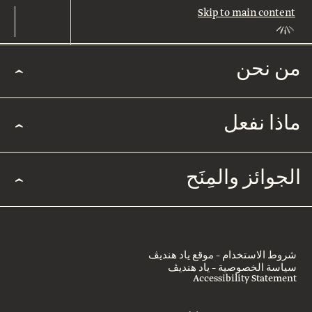
Skip to main content
من نحن
من
نحن
ماذا نفعل
من
نحن
مجالات
الجوائز والمِنَح
التأثير
قيادة
التميُّز
قصتنا
الأكاديمي
الجوائز
طاقمنا
شروط الاستخدام – موقع ياد هنديڤ
والمِنَح
المجتمع
سياسة الخصوصية – ياد هنديڤ
العربي
Accessibility Statement
اتصلوا
جائزة
بنا
روتشيلد