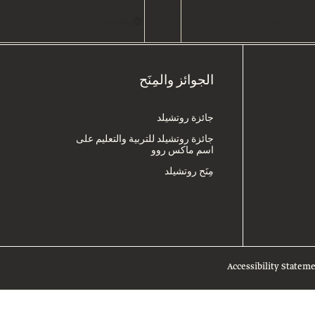
عربي
من نحن
مجالات التأثير
يبحث
الجوائز والمِنَح
الأخبار
الجوائز والمِنَح
جائزة روتشيلد
جائزة روتشيلد للتربية والتعليم على
اسم ماكس روو
مِنَح روتشيلد
Accessibility Statem