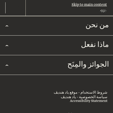
Skip to main content
من نحن
من
نحن
ماذا نفعل
من
نحن
مجالات
الجوائز والمِنَح
التأثير
قيادة
التميُّز
قصتنا
الأكاديمي
الجوائز
طاقمنا
شروط الاستخدام – موقع ياد هنديڤ
والمِنَح
المجتمع
سياسة الخصوصية – ياد هنديڤ
العربي
Accessibility Statement
اتصلوا
جائزة
بنا
روتشيلد