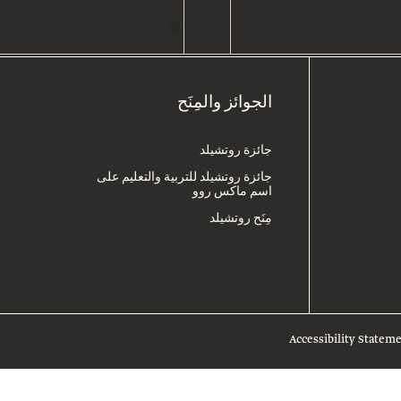
عربي
من نحن
مجالات التأثير
يبحث
الجوائز والمِنَح
الأخبار
الجوائز والمِنَح
جائزة روتشيلد
جائزة روتشيلد للتربية والتعليم على
اسم ماكس روو
مِنَح روتشيلد
Accessibility Statem