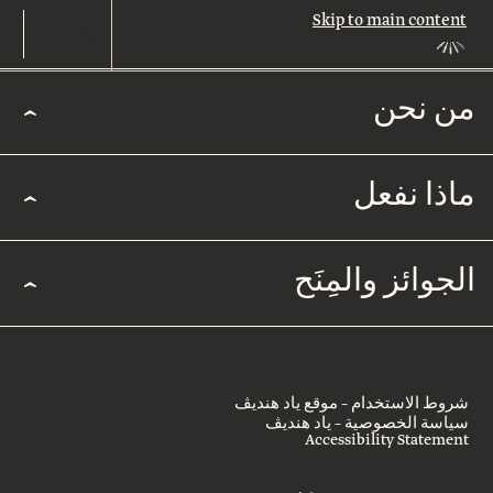
Skip to main content
من نحن
من
نحن
ماذا نفعل
من
نحن
مجالات
الجوائز والمِنَح
التأثير
قيادة
التميُّز
قصتنا
الأكاديمي
الجوائز
طاقمنا
شروط الاستخدام – موقع ياد هنديڤ
والمِنَح
المجتمع
سياسة الخصوصية – ياد هنديڤ
العربي
Accessibility Statement
اتصلوا
جائزة
بنا
روتشيلد